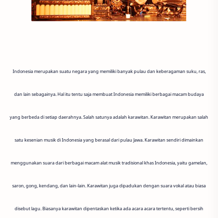
Indonesia merupakan suatu negara yang memiliki banyak pulau dan keberagaman suku, ras,
dan lain sebagainya. Hal itu tentu saja membuat Indonesia memiliki berbagai macam budaya
yang berbeda di setiap daerahnya. Salah satunya adalah karawitan. Karawitan merupakan salah
satu kesenian musik di Indonesia yang berasal dari pulau Jawa. Karawitan sendiri dimainkan
menggunakan suara dari berbagai macam alat musik tradisional khas Indonesia, yaitu gamelan,
saron, gong, kendang, dan lain-lain. Karawitan juga dipadukan dengan suara vokal atau biasa
disebut lagu. Biasanya karawitan dipentaskan ketika ada acara acara tertentu, seperti bersih