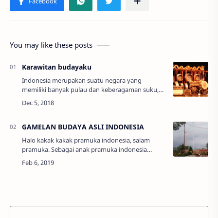
You may like these posts
Karawitan budayaku
Indonesia merupakan suatu negara yang
memiliki banyak pulau dan keberagaman suku,
ras, dan lain sebagainya. Hal itu tentu saja
membuat Indonesia memiliki berbagai macam
budaya…
GAMELAN BUDAYA ASLI INDONESIA
Halo kakak kakak pramuka indonesia, salam
pramuka. Sebagai anak pramuka indonesia
marilah kita menjaga dan melestarikan budaya
indonesia salah satunya adalah gamelan. G…