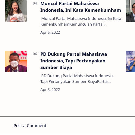
Muncul Partai Mahasiswa
Indonesia, Ini Kata Kemenkumham
Muncul Partai Mahasiswa Indonesia, Ini Kata
KemenkumhamKemunculan Partai
Mahasiswa Indonesia menjadi sorotan
banyak kalangan. Hal tersebut berawal dari
terdaftarnya partai ba…
PD Dukung Partai Mahasiswa
Indonesia, Tapi Pertanyakan
Sumber Biaya
PD Dukung Partai Mahasiswa Indonesia,
Tapi Pertanyakan Sumber BiayaPartai
Demokrat (PD) mendukung terbentuknya
Partai Mahasiswa Indonesia. Namun
mempertanyakan soal pembiayaa…
Post a Comment