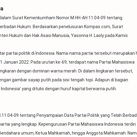
ia
r dalam Surat Kemenkumham Nomor M.HH-AH.11.04-09 tentang
h Berbadan Hukum. Berdasarkan penelusuran Kompas.com, Surat
teri Hukum dan Hak Asasi Manusia, Yasonna H. Laoly pada Kamis
r partai politik di Indonesia. Nama-nama partai tersebut merupakan h
 21 Januari 2022. Pada urutan ke-69, terdapat nama Partai Mahasiswa
ingkaran dengan dominan warna merah. Di dalam lingkaran tersebut,
ngan gambar sayap putih pada sisi tengah topi. Adapun di bagian
donesia' yang ditulis dengan huruf kapital berwarna putih.
.04-09 tentang Penyampaian Data Partai Politik yang Telah Berba
tai yang lengkap. Kepengurusan Partai Mahasiswa Indonesia terdiri 
), Bendahara umum, Ketua Mahkamah, hingga Anggota Mahkamah. Nam