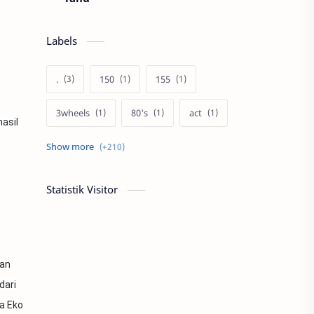
Labels
.
150
155
3wheels
80's
act
asil
afiliasi
aku anak pramuka
ambalan
asal muasal
Statistik Visitor
asli
autoblogger
Bakti diri
banmotor
dan
bantengan
basa jawa
dari
a Eko