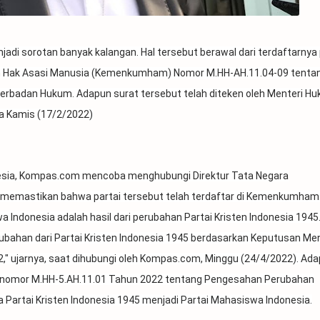
di sorotan banyak kalangan. Hal tersebut berawal dari terdaftarnya 
an Hak Asasi Manusia (Kemenkumham) Nomor M.HH-AH.11.04-09 tenta
Berbadan Hukum. Adapun surat tersebut telah diteken oleh Menteri H
da Kamis (17/2/2022)
esia, Kompas.com mencoba menghubungi Direktur Tata Negara
memastikan bahwa partai tersebut telah terdaftar di Kemenkumham.
a Indonesia adalah hasil dari perubahan Partai Kristen Indonesia 1945
bahan dari Partai Kristen Indonesia 1945 berdasarkan Keputusan Men
," ujarnya, saat dihubungi oleh Kompas.com, Minggu (24/4/2022). Ad
rnomor M.HH-5.AH.11.01 Tahun 2022 tentang Pengesahan Perubahan
artai Kristen Indonesia 1945 menjadi Partai Mahasiswa Indonesia.