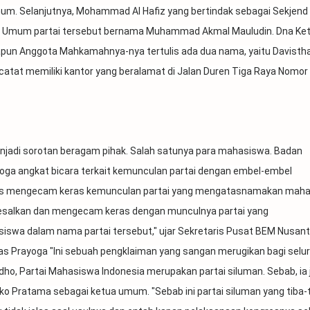
um. Selanjutnya, Mohammad Al Hafiz yang bertindak sebagai Sekjend 
 Umum partai tersebut bernama Muhammad Akmal Mauludin. Dna Ke
un Anggota Mahkamahnya-nya tertulis ada dua nama, yaitu Davisth
rcatat memiliki kantor yang beralamat di Jalan Duren Tiga Raya Nomor
jadi sorotan beragam pihak. Salah satunya para mahasiswa. Badan
ga angkat bicara terkait kemunculan partai dengan embel-embel
Dimas mengecam keras kemunculan partai yang mengatasnamakan mah
yesalkan dan mengecam keras dengan munculnya partai yang
wa dalam nama partai tersebut," ujar Sekretaris Pusat BEM Nusant
as Prayoga "Ini sebuah pengklaiman yang sangan merugikan bagi selu
ho, Partai Mahasiswa Indonesia merupakan partai siluman. Sebab, ia 
o Pratama sebagai ketua umum. "Sebab ini partai siluman yang tiba-