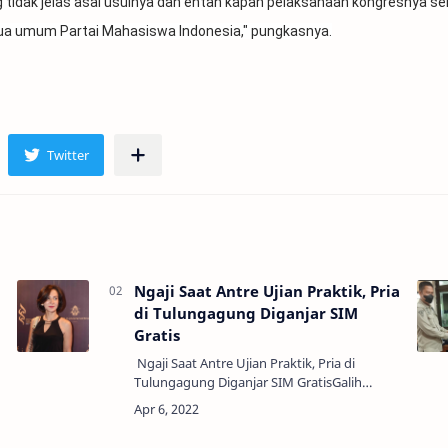
dak jelas asal usulnya dan entah kapan pelaksanaan kongresnya se
ua umum Partai Mahasiswa Indonesia," pungkasnya.
h
Ngaji Saat Antre Ujian Praktik, Pria
di Tulungagung Diganjar SIM
Gratis
Ngaji Saat Antre Ujian Praktik, Pria di
Tulungagung Diganjar SIM GratisGalih
Asmoro mendapat SIM gratis. Itu sebagai
apresiasi dari polisi karena Galih
memanfaatkan waktu lua…