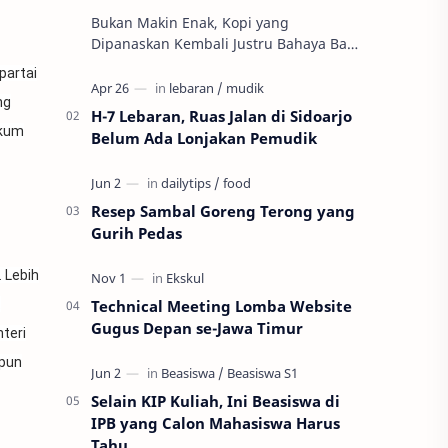
Bukan Makin Enak, Kopi yang
Dipanaskan Kembali Justru Bahaya Bagi
Kesehatan Menikmati kopi hangat
partai
memang nikmat, tapi bukan berarti
ng
kamu bisa mengh…
H-7 Lebaran, Ruas Jalan di Sidoarjo
ukum
Belum Ada Lonjakan Pemudik
Resep Sambal Goreng Terong yang
Gurih Pedas
 Lebih
.
Technical Meeting Lomba Website
Gugus Depan se-Jawa Timur
teri
apun
Selain KIP Kuliah, Ini Beasiswa di
IPB yang Calon Mahasiswa Harus
Tahu