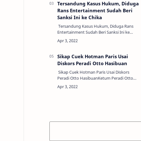
Tersandung Kasus Hukum, Diduga
Rans Entertainment Sudah Beri
Sanksi Ini ke Chika
Tersandung Kasus Hukum, Diduga Rans
Entertainment Sudah Beri Sanksi Ini ke
ChikaArtis TikTok Chandrika Chika kini
sedang jadi sorotan karena berkaitan
dengan penger…
Sikap Cuek Hotman Paris Usai
Diskors Peradi Otto Hasibuan
Sikap Cuek Hotman Paris Usai Diskors
Peradi Otto HasibuanKetum Peradi Otto
Hasibuan mengumumkan pengacara
Hotman Paris diskors selama 3 bulan oleh
Peradi. Namun hal ini disik…