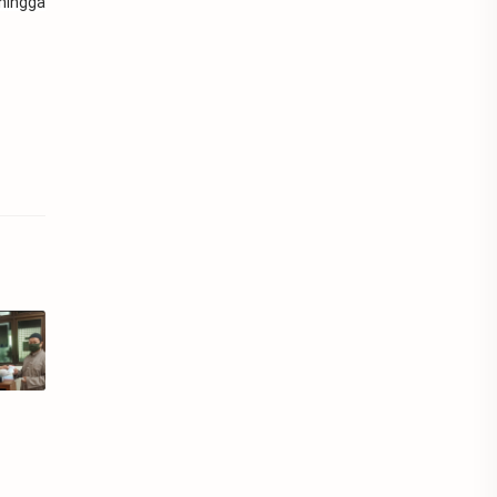
hingga
brawijaya
budaya
burgman200
bus
busmania
C
caraka virtual
carwash
classic
creative
custom
dailybike
dailytips
Dalam Negeri
difabel
Digital Marketing
educaion
education