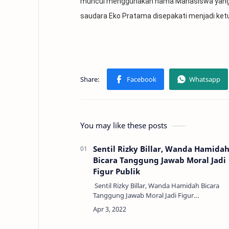
muncul menggunakan nama Mahasiswa yang ti
saudara Eko Pratama disepakati menjadi ket
You may like these posts
Sentil Rizky Billar, Wanda Hamida
Bicara Tanggung Jawab Moral Jadi
Figur Publik
Sentil Rizky Billar, Wanda Hamidah Bicara
Tanggung Jawab Moral Jadi Figur
PublikWanda Hamidah terbilang vokal
menyampaikan kritik buat perilaku figur
publik yang tengah ramai…