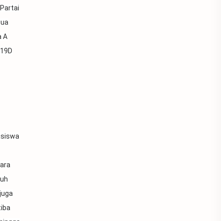
batu
Beasiswa
Partai
tua
beasiswa BCA
beasiswa guru
a A
Beasiswa Kursus
 19D
beasiswa luar negri
Beasiswa S1
beasiswa s2
beasiswa s3
beladiri
asiswa
berita
berita baru
ara
berita terkini
beritaotomotif
ruh
bigbike
bikeaddict
juga
tiba
bikelife
blogger