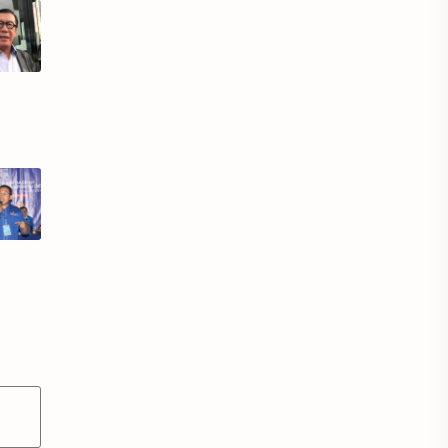
edukasi
Ekskul
ewpk
food
Formasi PPPK 2022
galanghendra
gamelan
Garuda
generasi muda
glosarium
GPAI
GRATIS
gsx150r
hari pramuka
HSAY
iklan layanan masyarakat
indonesia
info