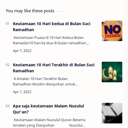
You may like these posts
Keutamaan 10 Hari kedua di Bulan Suci
Ramadhan
Keutamaan Puasa di 10 Hari Kedua Bulan
Ramadan10 hari ke dua di bulan ramadhan
diyakini sebagai waktu khusus dimana allah
memberikan ampunan. seperti apa ya
penjelasannya, da…
Keutamaan 10 Hari Terakhir di Bulan Suci
Ramadhan
4 Amalan 10 Hari Terakhir Bulan
Ramadhan Muslim dianjurkan untuk
memperbanyak amalan ibadah di fase terakhir
Bulan Ramadhan. Sebab, ada banyak keutamaan
10 hari terakhir…
Apa saja keutamaan Malam Nuzulul
Qur'an?
Keutamaan Malam Nuzulul Quran Beserta
Amalan yang Dianjurkan Nuzulul