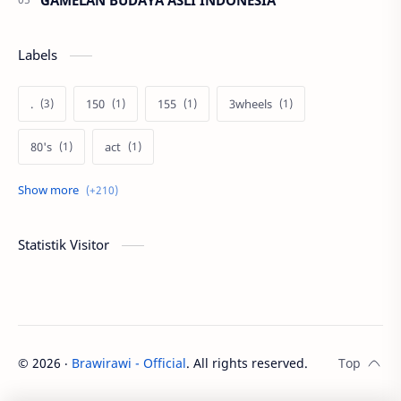
Labels
.
150
155
3wheels
80's
act
afiliasi
aku anak pramuka
ambalan
asal muasal
asli
autoblogger
Statistik Visitor
Bakti diri
banmotor
bantengan
basa jawa
batu
Beasiswa
beasiswa BCA
beasiswa guru
©
2026
‧
Brawirawi - Official
. All rights reserved.