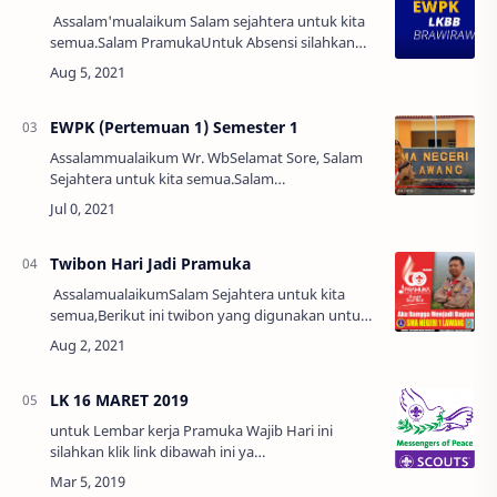
Assalam'mualaikum Salam sejahtera untuk kita
semua.Salam PramukaUntuk Absensi silahkan
klik link dibawah ini:>> Link Absensi <<Foto
Absensi menggunakan serag…
EWPK (Pertemuan 1) Semester 1
Assalammualaikum Wr. WbSelamat Sore, Salam
Sejahtera untuk kita semua.Salam
Pramuka!!!Untuk absensi silahkan klik link
dibawah ini :>> ABSENSI <<Untuk kegiata…
Twibon Hari Jadi Pramuka
AssalamualaikumSalam Sejahtera untuk kita
semua,Berikut ini twibon yang digunakan untuk
hari Sabtu, 14 Agustus 2021 jam 07.30
WIB.Kegiatan EWPK Minggu ini dilaksanakan
dalam …
LK 16 MARET 2019
untuk Lembar kerja Pramuka Wajib Hari ini
silahkan klik link dibawah ini ya
https://goo.gl/forms/1yD0Ls16C04k5OvA2…