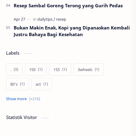
Resep Sambal Goreng Terong yang Gurih Pedas
Bukan Makin Enak, Kopi yang Dipanaskan Kembali
Justru Bahaya Bagi Kesehatan
Labels
.
150
155
3wheels
80's
act
afiliasi
aku anak pramuka
ambalan
asal muasal
asli
autoblogger
Statistik Visitor
Bakti diri
banmotor
bantengan