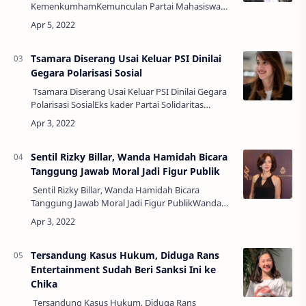
KemenkumhamKemunculan Partai Mahasiswa
Indonesia menjadi sorotan banyak kalangan. Hal
tersebut berawal dari terdaftarnya partai ba…
Tsamara Diserang Usai Keluar PSI Dinilai
Gegara Polarisasi Sosial
Tsamara Diserang Usai Keluar PSI Dinilai Gegara
Polarisasi SosialEks kader Partai Solidaritas
Indonesia (PSI) Tsamara Amany diserang
sejumlah pihak mulai SARA, kadrun hingga …
Sentil Rizky Billar, Wanda Hamidah Bicara
Tanggung Jawab Moral Jadi Figur Publik
Sentil Rizky Billar, Wanda Hamidah Bicara
Tanggung Jawab Moral Jadi Figur PublikWanda
Hamidah terbilang vokal menyampaikan kritik
buat perilaku figur publik yang tengah ramai…
Tersandung Kasus Hukum, Diduga Rans
Entertainment Sudah Beri Sanksi Ini ke
Chika
Tersandung Kasus Hukum, Diduga Rans