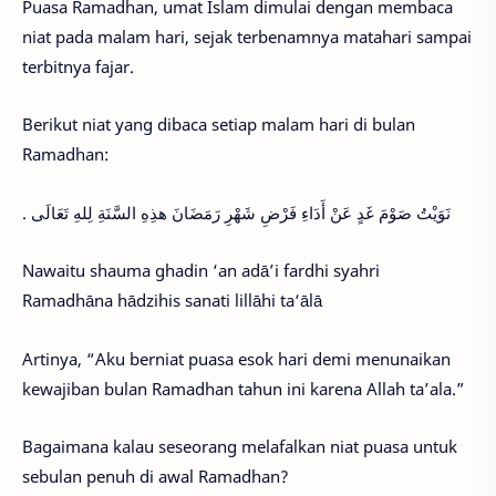
Puasa Ramadhan, umat Islam dimulai dengan membaca
niat pada malam hari, sejak terbenamnya matahari sampai
terbitnya fajar.
Berikut niat yang dibaca setiap malam hari di bulan
Ramadhan:
. نَوَيْتُ صَوْمَ غَدٍ عَنْ أَدَاءِ فَرْضِ شَهْرِ رَمَضَانَ هذِهِ السَّنَةِ لِلهِ تَعَالَى
Nawaitu shauma ghadin ‘an adā’i fardhi syahri
Ramadhāna hādzihis sanati lillāhi ta‘ālā
Artinya, “Aku berniat puasa esok hari demi menunaikan
kewajiban bulan Ramadhan tahun ini karena Allah ta’ala.”
Bagaimana kalau seseorang melafalkan niat puasa untuk
sebulan penuh di awal Ramadhan?