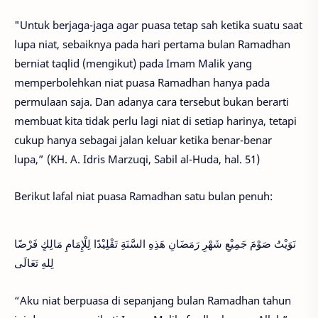
"Untuk berjaga-jaga agar puasa tetap sah ketika suatu saat
lupa niat, sebaiknya pada hari pertama bulan Ramadhan
berniat taqlid (mengikut) pada Imam Malik yang
memperbolehkan niat puasa Ramadhan hanya pada
permulaan saja. Dan adanya cara tersebut bukan berarti
membuat kita tidak perlu lagi niat di setiap harinya, tetapi
cukup hanya sebagai jalan keluar ketika benar-benar
lupa,” (KH. A. Idris Marzuqi, Sabil al-Huda, hal. 51)
Berikut lafal niat puasa Ramadhan satu bulan penuh:
نَوَيْتُ صَوْمَ جَمِيْعِ شَهْرِ رَمَضَانِ هَذِهِ السَّنَةِ تَقْلِيْدًا لِلْإِمَامِ مَالِكٍ فَرْضًا
لِلهِ تَعَالَى
“Aku niat berpuasa di sepanjang bulan Ramadhan tahun