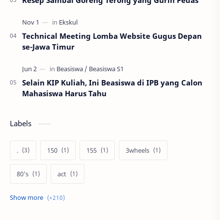
Technical Meeting Lomba Website Gugus Depan
se-Jawa Timur
Selain KIP Kuliah, Ini Beasiswa di IPB yang Calon
Mahasiswa Harus Tahu
Labels
.
150
155
3wheels
80's
act
afiliasi
aku anak pramuka
ambalan