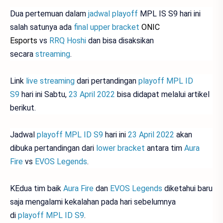
Dua pertemuan dalam
jadwal
playoff
MPL IS S9 hari ini
salah satunya ada
final
upper bracket
ONIC
Esports
vs
RRQ Hoshi
dan bisa disaksikan
secara
streaming
.
Link
live
streaming
dari pertandingan
playoff
MPL ID
S9
hari ini Sabtu,
23 April 2022
bisa didapat melalui artikel
berikut.
Jadwal
playoff
MPL ID S9
hari ini
23 April 2022
akan
dibuka pertandingan dari
lower bracket
antara tim
Aura
Fire
vs
EVOS Legends
.
KEdua tim baik
Aura Fire
dan
EVOS Legends
diketahui baru
saja mengalami kekalahan pada hari sebelumnya
di
playoff
MPL ID S9
.