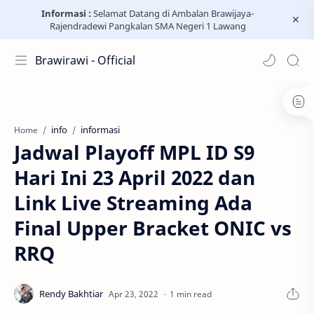
Informasi :
Selamat Datang di Ambalan Brawijaya-
Rajendradewi Pangkalan SMA Negeri 1 Lawang
Brawirawi - Official
info
informasi
Home
Jadwal Playoff MPL ID S9
Hari Ini 23 April 2022 dan
Link Live Streaming Ada
Final Upper Bracket ONIC vs
RRQ
1 min read