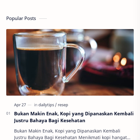
Popular Posts
Bukan Makin Enak, Kopi yang Dipanaskan Kembali
Justru Bahaya Bagi Kesehatan
Bukan Makin Enak, Kopi yang Dipanaskan Kembali
Justru Bahaya Bagi Kesehatan Menikmati kopi hangat