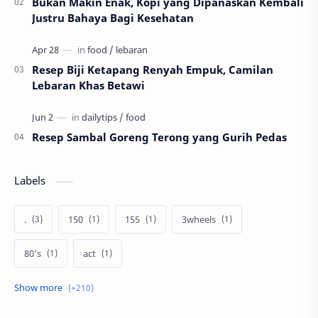
Bukan Makin Enak, Kopi yang Dipanaskan Kembali
Justru Bahaya Bagi Kesehatan
Resep Biji Ketapang Renyah Empuk, Camilan
Lebaran Khas Betawi
Resep Sambal Goreng Terong yang Gurih Pedas
Labels
.
150
155
3wheels
80's
act
afiliasi
aku anak pramuka
ambalan