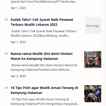
Syarat dan Cara PendaftarannyaPT Kereta Api
Indonesia (KAI) melalui KAI Logistik atau Kalog
kembali menyediakan Angkutan Motor Grat…
Sudah Tahu? Cek Syarat Naik Pesawat
Terbaru Mudik Lebaran 2022
Sudah Tahu? Cek Syarat Naik Pesawat Terbaru
Mudik Lebaran 2022Bisa dibilang, mudik
menggunakan alat transportasi udara alias
pesawat terbang memang paling praktis. Selain
wak…
Ramai-ramai Mudik Dini demi Hindari
Macet ke Kampung Halaman
Ramai-ramai Mudik Dini demi Hindari Macet ke
Kampung HalamanPresiden Joko Widodo
(Jokowi) mengimbau warganya untuk mudik
lebih awal, atau sebelum tanggal puncak arus
mudik, y…
10 Tips Polri agar Mudik Aman-Tenang di
Kampung Halaman
10 Tips Polri agar Mudik Aman-Tenang di
Kampung HalamanPolri mengimbau masyarakat