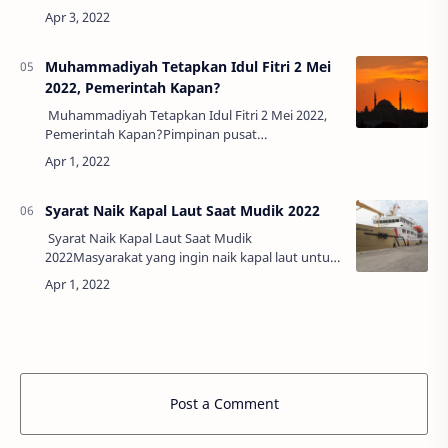
melakukan 10 langkah mudik aman dan tenang
mengingat prediksi arus mudik tahun ini akan
pada…
Muhammadiyah Tetapkan Idul Fitri 2 Mei
2022, Pemerintah Kapan?
Muhammadiyah Tetapkan Idul Fitri 2 Mei 2022,
Pemerintah Kapan?Pimpinan pusat
Muhammadiyah telah mengumumkan
penetapan 1 Syawal 1443 Hijriah yang jatuh pada
Senin, 2 Mei 2022.…
Syarat Naik Kapal Laut Saat Mudik 2022
Syarat Naik Kapal Laut Saat Mudik
2022Masyarakat yang ingin naik kapal laut untuk
perjalanan mudik 2022, bisa bebas dari tes
antigen maupun tes PCR. Asalkan memenuhi
sejumlah…
Post a Comment