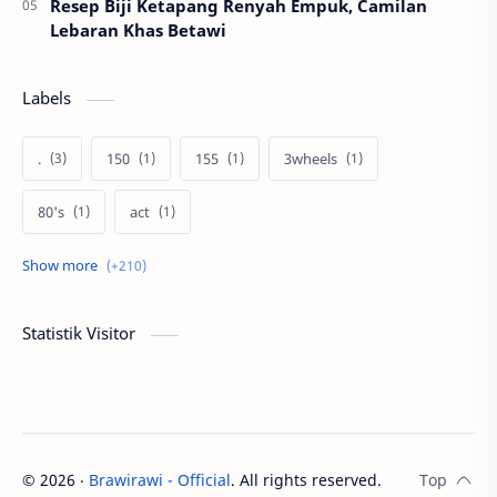
Resep Biji Ketapang Renyah Empuk, Camilan
Lebaran Khas Betawi
Labels
.
150
155
3wheels
80's
act
afiliasi
aku anak pramuka
ambalan
asal muasal
asli
autoblogger
Statistik Visitor
Bakti diri
banmotor
bantengan
basa jawa
batu
Beasiswa
beasiswa BCA
beasiswa guru
©
2026
‧
Brawirawi - Official
. All rights reserved.